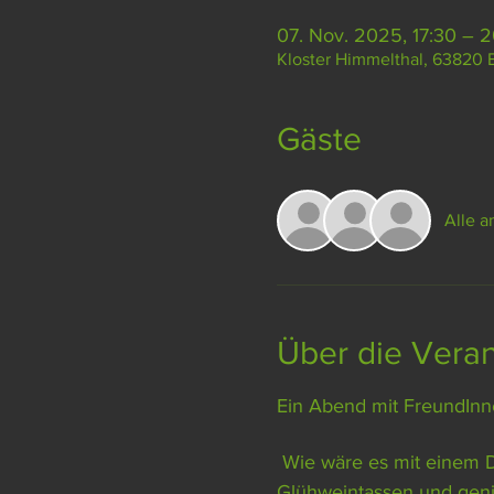
07. Nov. 2025, 17:30 – 
Kloster Himmelthal, 63820 
Gäste
Alle 
Über die Veran
Ein Abend mit FreundInne
 Wie wäre es mit einem DIY-Bastelevent und einer Weinprobe? Gestaltet eure eigenen Weingläser oder 
Glühweintassen und geni