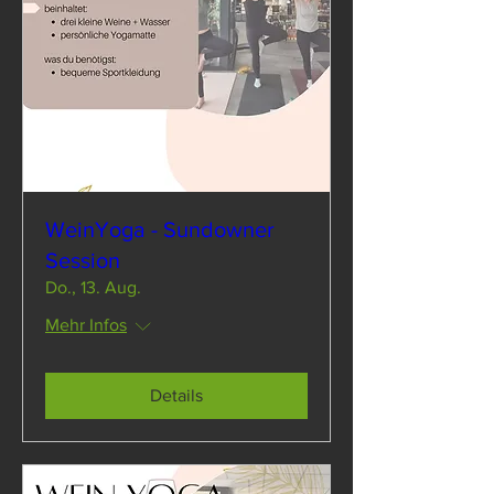
WeinYoga - Sundowner
Session
Do., 13. Aug.
Mehr Infos
Details