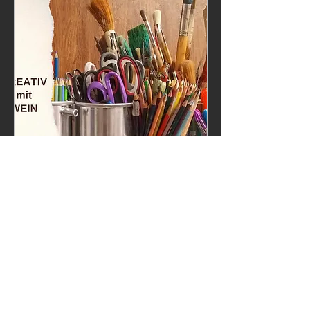
KREATIV mit Wein -
Wei(h)nachtsbasteln mit
Korken und Reben
Fr., 20. Nov.
Mehr Infos