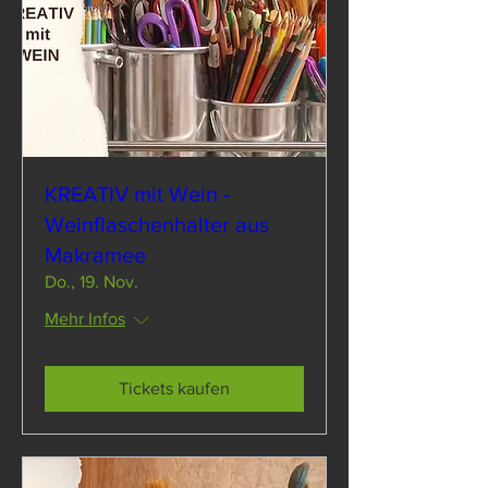
KREATIV mit Wein -
Weinflaschenhalter aus
Makramee
Do., 19. Nov.
Mehr Infos
Tickets kaufen