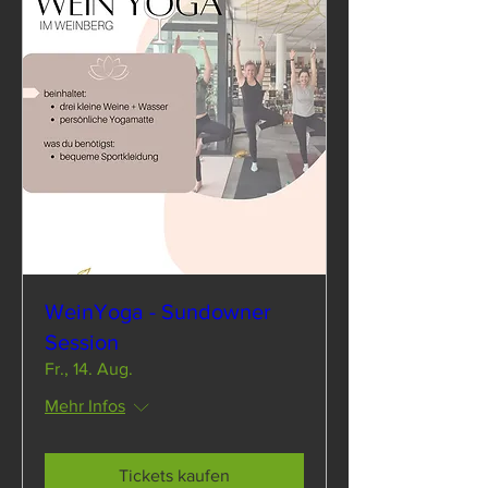
WeinYoga - Sundowner
Session
Fr., 14. Aug.
Mehr Infos
Tickets kaufen