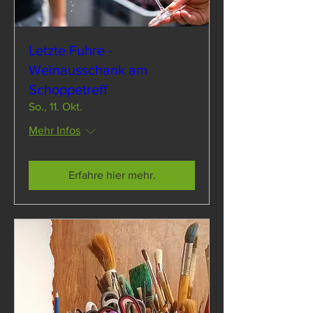
Letzte Fuhre -
Weinausschank am
Schoppetreff
So., 11. Okt.
Mehr Infos
Erfahre hier mehr.