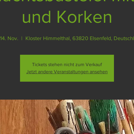
und Korken
 14. Nov.
  |  
Kloster Himmelthal, 63820 Elsenfeld, Deutsch
Tickets stehen nicht zum Verkauf
Jetzt andere Veranstaltungen ansehen