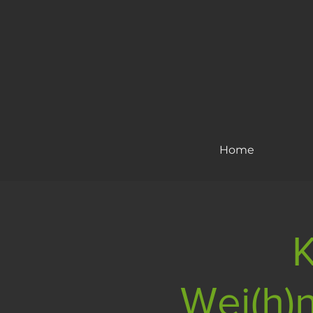
Home
K
Wei(h)