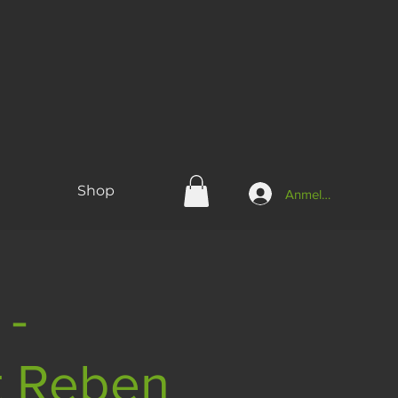
Shop
Anmelden
 -
t Reben