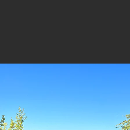
Wein 
So vi
Er 