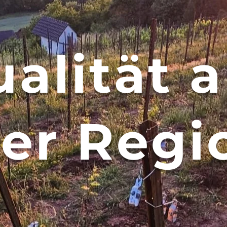
alität 
er Regi