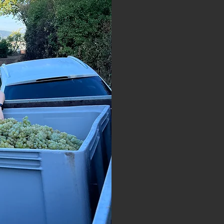
DA
- die G
Unsere 
denkmal
am Erle
Schlo
Wir stam
sind mit
die
Mit viel 
Leidensc