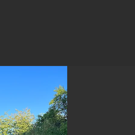
ist das Ergebnis der facettenreichen Arbeit eines Wi
elfältig wie die Rebsorten, sind die Arten seines Gen
verbindet Leidenschaft & Kultur, erzählt Geschichten
Persönlichkeiten.