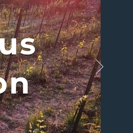
aus
on