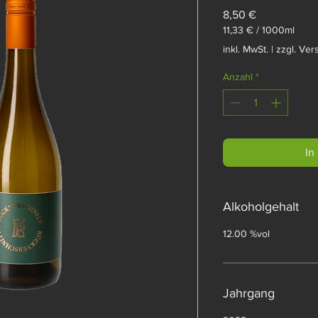
Preis
8,50 €
11,33 €
/
1000ml
11,33 €
inkl. MwSt.
|
zzgl. Ver
pro
1000
Anzahl
*
Milliliter
In
Alkoholgehalt
12.00 %vol
Jahrgang