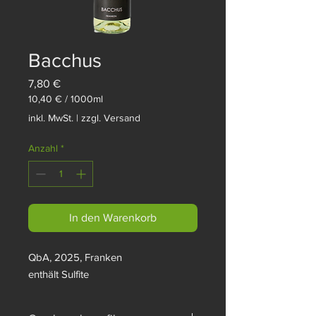
Bacchus
Preis
7,80 €
10,40 €
/
1000ml
10,40 €
inkl. MwSt.
|
zzgl. Versand
pro
1000
Anzahl
*
Milliliter
In den Warenkorb
QbA, 2025, Franken
enthält Sulfite