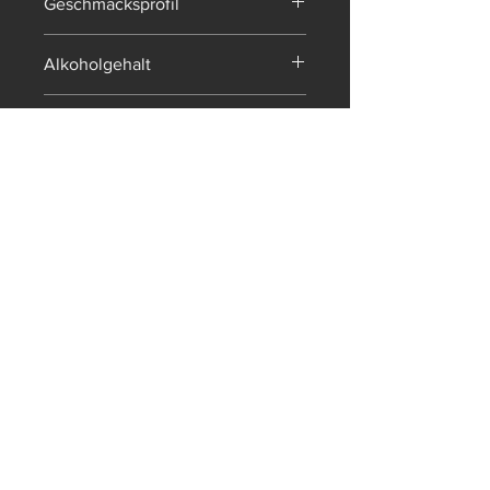
Geschmacksprofil
halbtrocken
Alkoholgehalt
12.00 %vol
Restzucker:
11.1 g/l
Gesamtsäure
6.3 g/l
Jahrgang
2025
Nährwerte je 100ml
Brennwert: 303 kJ/72 kcal,
Kohlenhydrate: 1.7g, davon Zucker: 1.1g
Datenschutz
Copyright Weinmanufaktur Till
Impressum & AGB